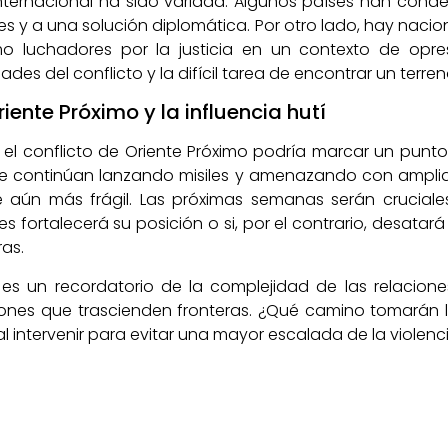
ternacional ha sido variada. Algunos países han conde
es y a una solución diplomática. Por otro lado, hay na
o luchadores por la justicia en un contexto de opresi
dades del conflicto y la difícil tarea de encontrar un terr
riente Próximo y la influencia hutí
n el conflicto de Oriente Próximo podría marcar un punto
e continúan lanzando misiles y amenazando con ampliar s
ve aún más frágil. Las próximas semanas serán cruciale
íes fortalecerá su posición o si, por el contrario, desata
as.
o es un recordatorio de la complejidad de las relacion
ciones que trascienden fronteras. ¿Qué camino tomarán 
 intervenir para evitar una mayor escalada de la violenc