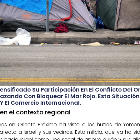
ensificado Su Participación En El Conflicto Del 
nazando Con Bloquear El Mar Rojo. Esta Situación
Y El Comercio Internacional.
en el contexto regional
nes en Oriente Próximo ha visto a los hutíes de Yeme
afecta a Israel y sus vecinos. Esta milicia, que ya ha si
es hacia Israel como una señal de apoyo a Irán y sus ali