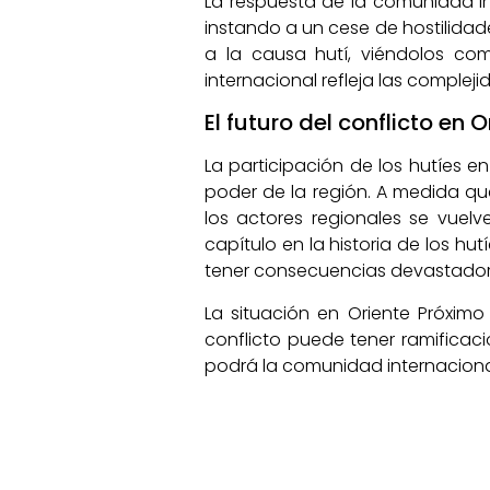
La respuesta de la comunidad in
instando a un cese de hostilidad
a la causa hutí, viéndolos com
internacional refleja las compleji
El futuro del conflicto en O
La participación de los hutíes e
poder de la región. A medida qu
los actores regionales se vuel
capítulo en la historia de los hut
tener consecuencias devastador
La situación en Oriente Próxim
conflicto puede tener ramifica
podrá la comunidad internacional