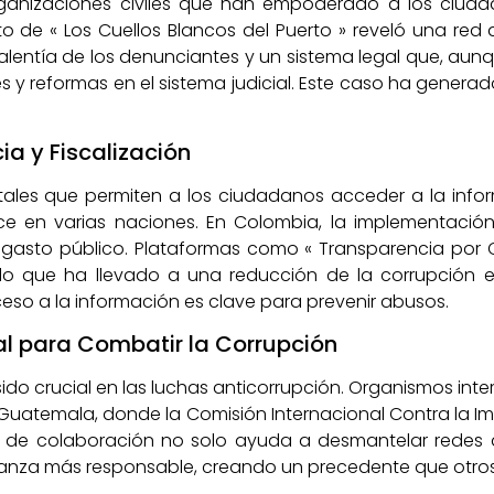
rganizaciones civiles que han empoderado a los ciud
to de « Los Cuellos Blancos del Puerto » reveló una re
 valentía de los denunciantes y un sistema legal que, aun
 y reformas en el sistema judicial. Este caso ha genera
ia y Fiscalización
tales que permiten a los ciudadanos acceder a la info
e en varias naciones. En Colombia, la implementació
 el gasto público. Plataformas como « Transparencia po
 lo que ha llevado a una reducción de la corrupción e
so a la información es clave para prevenir abusos.
al para Combatir la Corrupción
ido crucial en las luchas anticorrupción. Organismos int
atemala, donde la Comisión Internacional Contra la Im
ipo de colaboración no solo ayuda a desmantelar redes 
za más responsable, creando un precedente que otros 