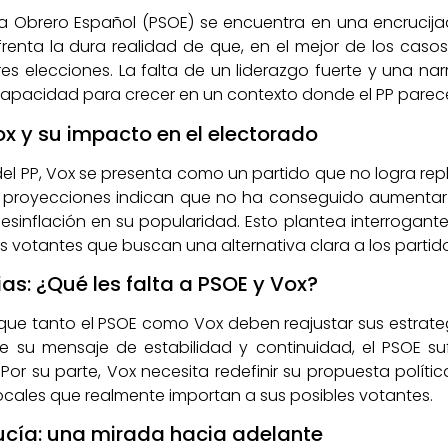
ista Obrero Español (PSOE) se encuentra en una encrucij
renta la dura realidad de que, en el mejor de los casos,
es elecciones. La falta de un liderazgo fuerte y una na
capacidad para crecer en un contexto donde el PP parec
ox y su impacto en el electorado
el PP, Vox se presenta como un partido que no logra repl
 proyecciones indican que no ha conseguido aumentar
sinflación en su popularidad. Esto plantea interrogante
 votantes que buscan una alternativa clara a los partido
s: ¿Qué les falta a PSOE y Vox?
que tanto el PSOE como Vox deben reajustar sus estrategi
 su mensaje de estabilidad y continuidad, el PSOE s
or su parte, Vox necesita redefinir su propuesta política
cales que realmente importan a sus posibles votantes.
alucía: una mirada hacia adelante